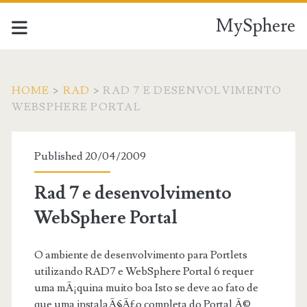
MySphere
HOME
>
RAD
>
RAD 7 E DESENVOLVIMENTO
WEBSPHERE PORTAL
Published 20/04/2009
Rad 7 e desenvolvimento
WebSphere Portal
O ambiente de desenvolvimento para Portlets
utilizando RAD7 e WebSphere Portal 6 requer
uma mÃ¡quina muito boa Isto se deve ao fato de
que uma instalaÃ§Ã£o completa do Portal Ã©