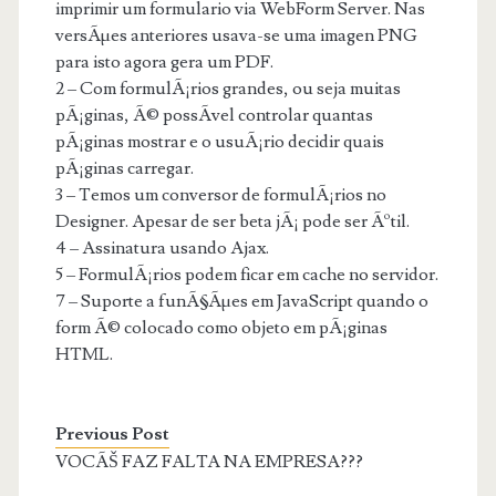
imprimir um formulario via WebForm Server. Nas
versÃµes anteriores usava-se uma imagen PNG
para isto agora gera um PDF.
2 – Com formulÃ¡rios grandes, ou seja muitas
pÃ¡ginas, Ã© possÃ­vel controlar quantas
pÃ¡ginas mostrar e o usuÃ¡rio decidir quais
pÃ¡ginas carregar.
3 – Temos um conversor de formulÃ¡rios no
Designer. Apesar de ser beta jÃ¡ pode ser Ãºtil.
4 – Assinatura usando Ajax.
5 – FormulÃ¡rios podem ficar em cache no servidor.
7 – Suporte a funÃ§Ãµes em JavaScript quando o
form Ã© colocado como objeto em pÃ¡ginas
HTML.
Previous Post
VOCÃŠ FAZ FALTA NA EMPRESA???